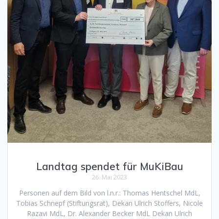
Landtag spendet für MuKiBau
26. Mai 2023
Personen auf dem Bild von l.n.r.: Thomas Hentschel MdL,
Tobias Schnepf (Stiftungsrat), Dekan Ulrich Stoffers, Nicole
Razavi MdL, Dr. Alexander Becker MdL Dekan Ulrich