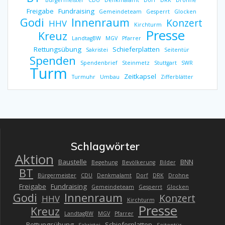
Freigabe
Fundraising
Gemeindeteam
Gesperrt
Glocken
Godi
Innenraum
Konzert
HHV
Kirchturm
Presse
Kreuz
LandtagBW
MGV
Pfarrer
Rettungsübung
Schieferplatten
Sakristei
Seitentür
Spenden
Spendenbrief
Steinmetz
Stuttgart
SWR
Turm
Zeitkapsel
Turmuhr
Umbau
Zifferblätter
Schlagwörter
Aktion
Baustelle
BNN
Begehung
Bevölkerung
Bilder
BT
Bürgermeister
CDU
Denkmalamt
Dorf
DRK
Drohne
Freigabe
Fundraising
Gemeindeteam
Gesperrt
Glocken
Godi
Innenraum
Konzert
HHV
Kirchturm
Presse
Kreuz
LandtagBW
MGV
Pfarrer
Rettungsübung
Schieferplatten