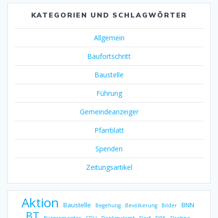
KATEGORIEN UND SCHLAGWÖRTER
Allgemein
Baufortschritt
Baustelle
Führung
Gemeindeanzeiger
Pfarrblatt
Spenden
Zeitungsartikel
Aktion
Baustelle
BNN
Begehung
Bevölkerung
Bilder
BT
Bürgermeister
CDU
Denkmalamt
Dorf
DRK
Drohne