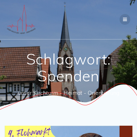
Zum
Inhalt
springen
Schlagwort:
Spenden
unser Kirchturm - Heimat - Orientierung